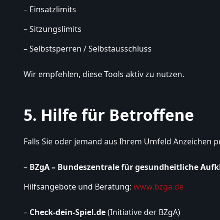
– Einsatzlimits
– Sitzungslimits
– Selbstsperren / Selbstausschluss
Wir empfehlen, diese Tools aktiv zu nutzen.
5. Hilfe für Betroffene
Falls Sie oder jemand aus Ihrem Umfeld Anzeichen p
–
BZgA – Bundeszentrale für gesundheitliche Auf
Hilfsangebote und Beratung:
www.bzga.de
–
Check-dein-Spiel.de
(Initiative der BZgA)