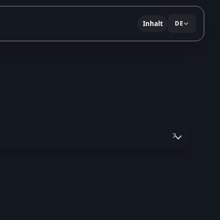
Inhalt
DE
7