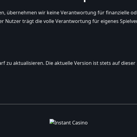
llen, übernehmen wir keine Verantwortung für finanzielle o
r Nutzer trägt die volle Verantwortung für eigenes Spielve
rf zu aktualisieren. Die aktuelle Version ist stets auf dieser