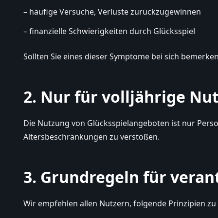
– häufige Versuche, Verluste zurückzugewinnen
– finanzielle Schwierigkeiten durch Glücksspiel
Sollten Sie eines dieser Symptome bei sich bemerken,
2. Nur für volljährige Nu
Die Nutzung von Glücksspielangeboten ist nur Person
Altersbeschränkungen zu verstoßen.
3. Grundregeln für vera
Wir empfehlen allen Nutzern, folgende Prinzipien zu