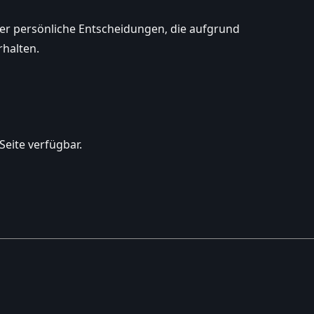
der persönliche Entscheidungen, die aufgrund
rhalten.
 Seite verfügbar.