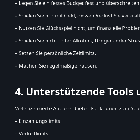
– Legen Sie ein festes Budget fest und überschreiten 
– Spielen Sie nur mit Geld, dessen Verlust Sie verkra
– Nutzen Sie Glücksspiel nicht, um finanzielle Proble
– Spielen Sie nicht unter Alkohol-, Drogen- oder Stres
– Setzen Sie persönliche Zeitlimits.
– Machen Sie regelmäßige Pausen.
4. Unterstützende Tools
Viele lizenzierte Anbieter bieten Funktionen zum Spi
– Einzahlungslimits
– Verlustlimits