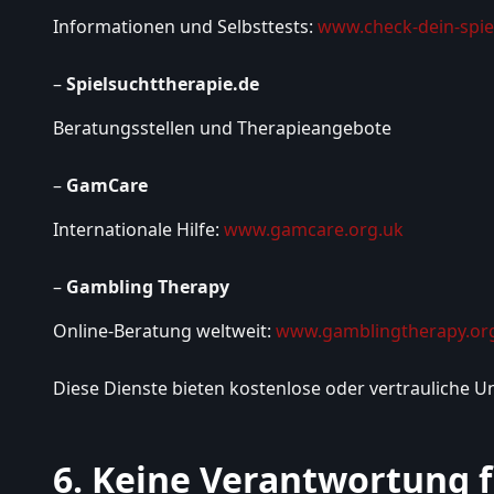
Informationen und Selbsttests:
www.check-dein-spie
–
Spielsuchttherapie.de
Beratungsstellen und Therapieangebote
–
GamCare
Internationale Hilfe:
www.gamcare.org.uk
–
Gambling Therapy
Online-Beratung weltweit:
www.gamblingtherapy.or
Diese Dienste bieten kostenlose oder vertrauliche U
6. Keine Verantwortung f